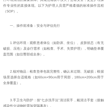
作专业性的直接体现。以下为护理人员需严格遵循的标准操作流程
（SOP）。
一、操作前准备：安全与评估先行
1.评估环境：观察患者体位（如卧床、坐位）、皮肤状态（有无
破损、压疮）及诊疗需求（如检查、手术、失禁护理），明确垫单覆
盖范围（如仅臀部或全身）。
2.核对物品：检查垫单包装完整性，确认未过期、无破损；根据
场景选择合适规格（如60cm×90cm用于局部，180cm×200cm用于
全身覆盖）。
3.手卫生与防护：按“七步洗手法”清洁双手，戴清洁手套（接触
感染性分泌物时需加穿隔离衣）。