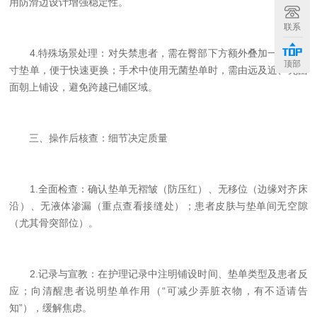
用防滑边设计增强稳定性。
联系
4.特殊场景处理：对失禁患者，需在臀部下方额外叠加一层小尺
顶部
寸垫单，便于快速更换；手术中使用无菌垫单时，需由远及近、无菌
面朝上铺设，避免跨越已铺区域。
三、操作后核查：细节决定质量
1.全面检查：确认垫单无褶皱（防压红）、无移位（边缘对齐床
沿）、无液体渗漏（重点查看接缝处）；患者皮肤与垫单间无空隙
（尤其骨突部位）。
2.记录与宣教：在护理记录中注明铺设时间、垫单类型及患者反
应；向清醒患者说明垫单作用（“可减少弄脏衣物，有不适请告
知”），缓解焦虑。