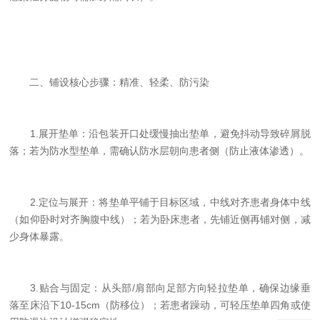
二、铺设核心步骤：精准、轻柔、防污染
1.展开垫单：沿包装开口处缓慢抽出垫单，避免抖动导致碎屑脱
落；若为防水型垫单，需确认防水层朝向患者侧（防止液体渗透）。
2.定位与展开：将垫单平铺于目标区域，中线对齐患者身体中线
（如仰卧时对齐胸腹中线）；若为卧床患者，先铺近侧再铺对侧，减
少身体暴露。
3.贴合与固定：从头部/肩部向足部方向轻拉垫单，确保边缘垂
落至床沿下10-15cm（防移位）；若患者躁动，可轻压垫单四角或使