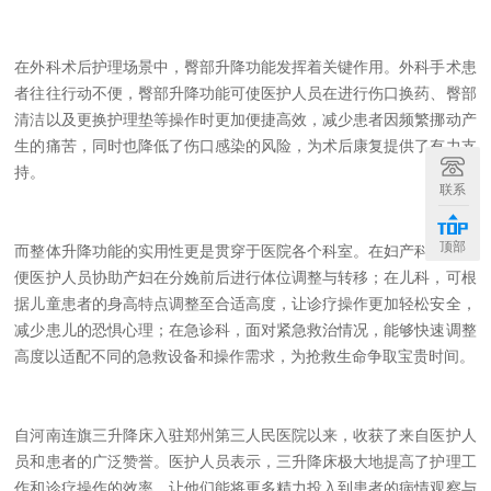
在外科术后护理场景中，臀部升降功能发挥着关键作用。外科手术患
者往往行动不便，臀部升降功能可使医护人员在进行伤口换药、臀部
清洁以及更换护理垫等操作时更加便捷高效，减少患者因频繁挪动产
生的痛苦，同时也降低了伤口感染的风险，为术后康复提供了有力支
持。
联系
顶部
而整体升降功能的实用性更是贯穿于医院各个科室。在妇产科，它方
便医护人员协助产妇在分娩前后进行体位调整与转移；在儿科，可根
据儿童患者的身高特点调整至合适高度，让诊疗操作更加轻松安全，
减少患儿的恐惧心理；在急诊科，面对紧急救治情况，能够快速调整
高度以适配不同的急救设备和操作需求，为抢救生命争取宝贵时间。
自河南连旗三升降床入驻郑州第三人民医院以来，收获了来自医护人
员和患者的广泛赞誉。医护人员表示，三升降床极大地提高了护理工
作和诊疗操作的效率，让他们能将更多精力投入到患者的病情观察与