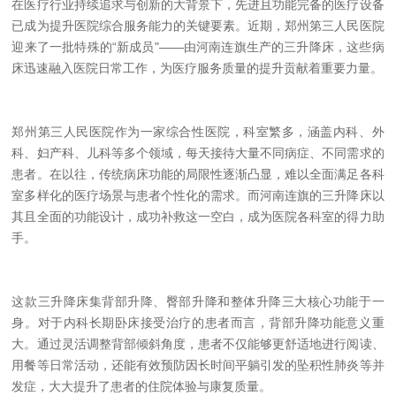
在医疗行业持续追求与创新的大背景下，先进且功能完备的医疗设备
已成为提升医院综合服务能力的关键要素。近期，郑州第三人民医院
迎来了一批特殊的“新成员"——由河南连旗生产的三升降床，这些病
床迅速融入医院日常工作，为医疗服务质量的提升贡献着重要力量。
郑州第三人民医院作为一家综合性医院，科室繁多，涵盖内科、外
科、妇产科、儿科等多个领域，每天接待大量不同病症、不同需求的
患者。在以往，传统病床功能的局限性逐渐凸显，难以全面满足各科
室多样化的医疗场景与患者个性化的需求。而河南连旗的三升降床以
其且全面的功能设计，成功补救这一空白，成为医院各科室的得力助
手。
这款三升降床集背部升降、臀部升降和整体升降三大核心功能于一
身。对于内科长期卧床接受治疗的患者而言，背部升降功能意义重
大。通过灵活调整背部倾斜角度，患者不仅能够更舒适地进行阅读、
用餐等日常活动，还能有效预防因长时间平躺引发的坠积性肺炎等并
发症，大大提升了患者的住院体验与康复质量。