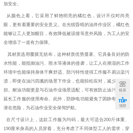
加安全。
从颜色上看，它采用了鲜艳明亮的橘红色，设计不仅时尚亮
眼，更有着重要的安全意义。在光线昏暗的油井作业区，橘红色
能够让工人更加醒目，有效降低被误撞等意外风险，为工人的安
全增添了一道有力保障。
其材质选用覆膜无纺布，这种材质优势显著。它具备良好的防
水性能，能抵御油污、雨水等液体的侵袭，让工人在潮湿的工作
环境中也能保持身体干爽舒适。防污特性使得工作服不易沾染污
渍，即使在油污四溅的场景下作业，也能轻松应对，减少清洁负
担。耐油功能更是与石油作业场景适配，可有效防止油污渗透，
联系
延长工作服的使用寿命。此外，防静电功能避免了因静电引发的
顶部
潜在危险，为石油作业安全保驾护航。
在尺寸设计上，这款工作服为均码，最大可适合200斤体重、
190厘米身高的人员穿着，充分考虑了不同体型工人的需求，穿