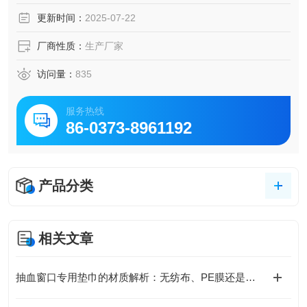
味，手术前后清洁手臂和器具使用。
更新时间：
2025-07-22
产品结构:由海棉块和塑料刷壳软刷毛组成。
生产方法：塑料刷壳由注塑机一次性注塑而成，长方体海棉
厂商性质：
生产厂家
镶嵌在塑料刷壳的槽里，使用多正牌环保胶粘接牢固，无毒
无异味，吸塑包装。
访问量：
835
服务热线
86-0373-8961192
产品分类
相关文章
抽血窗口专用垫巾的材质解析：无纺布、PE膜还是复合型更好？