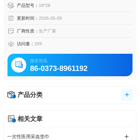
【产品优点】：1.外观清洁、平整，产品无渗漏、无断线、跳
产品型号：
18*28
线。 包装封口严密。
更新时间：
2026-05-09
2.本产品为消毒级产品。3.医用塑料膜和无纺布双层复合隔
菌，杜绝细菌传染，呵护生命更健康。
厂商性质：
生产厂家
访问量：
209
服务热线
86-0373-8961192
产品分类
相关文章
一次性医用采血垫巾