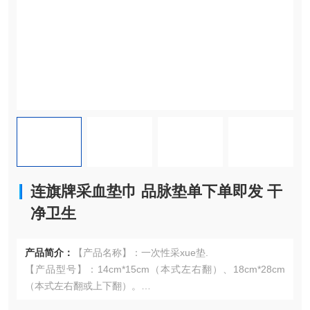
连旗牌采血垫巾 品脉垫单下单即发 干
净卫生
产品简介：
【产品名称】：一次性采xue垫.
【产品型号】：14cm*15cm（本式左右翻）、18cm*28cm
（本式左右翻或上下翻）。
【包装规格】：100张/本，60本/箱，30本/箱。