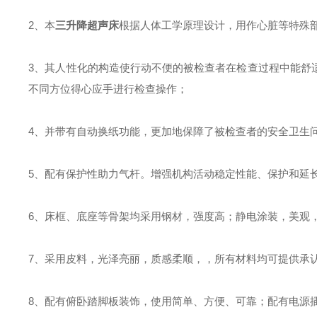
2、本
三升降超声床
根据人体工学原理设计，用作心脏等特殊
3、其人性化的构造使行动不便的被检查者在检查过程中能舒
不同方位得心应手进行检查操作；
4、并带有自动换纸功能，更加地保障了被检查者的安全卫生
5、配有保护性助力气杆。增强机构活动稳定性能、保护和延
6、床框、底座等骨架均采用钢材，强度高；静电涂装，美观
7、采用皮料，光泽亮丽，质感柔顺，，所有材料均可提供承
8、配有俯卧踏脚板装饰，使用简单、方便、可靠；配有电源