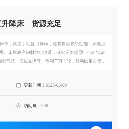
三升降床 货源充足
床单，脚踏手动皆可操作，还有自动换纸功能，安全卫
。床框底座钢材静电涂装，碳钢床架喷塑，4cm*8cm
用。配有气杆、低位支撑等，带刹车万向轮，移动固定方便。
一卷方便回收，有纠偏功能，品质可靠。
更新时间：
2026-05-09
访问量：
209