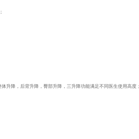
；
kg。整体升降，后背升降，臀部升降，三升降功能满足不同医生使用高度