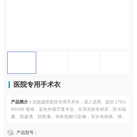
医院专用手术衣
产品简介：
连旗盛世医院专用手术衣，成人适用。提供 175/1
80/185 规格，蓝色外观尽显专业。采用无纺布材质，防水隔
菌、防渗透、防喷溅，有效抵御污染物，安全有保障。独立
包装，避免污染，卫生又便捷。适用于医院手术室、实验室
等场景。每箱 100 套。发货地河南，与顺丰合作送货上门，
产品型号：