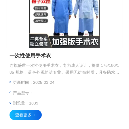
一次性使用手术衣
连旗盛世一次性使用手术衣，专为成人设计，提供 175/180/1
85 规格，蓝色外观简洁专业。采用无纺布材质，具备防水隔
菌、防渗透、防喷溅的*功能，可有效抵御污染物，守护安
更新时间：2025-03-24
全。独立包装，避免污染，卫生便捷。适用于医院手术室、实
产品型号：
验室等场景。一次性使用，每箱 100 套。发货地河南，与顺
丰合作送货上门，快速送达。由河南连旗盛世医疗器械有限公
浏览量：1839
司出品，是医疗防护的可靠之选。
查看更多 +