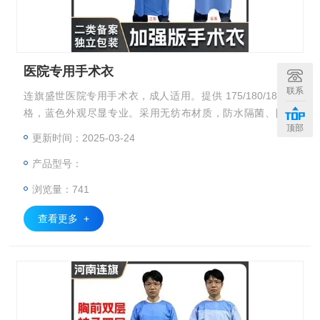
医院专用手术衣
联系
连旗盛世医院专用手术衣，成人适用。提供 175/180/185 规
格，蓝色外观尽显专业。采用无纺布材质，防水隔菌、防渗
顶部
透、防喷溅，有效抵御污染物，安全有保障。独立包装，避免
更新时间：2025-03-24
污染，卫生又便捷。适用于医院手术室、实验室等场景。每箱
产品型号：
100 套。发货地河南，与顺丰合作送货上门，快速送达。由河
南连旗盛世医疗器械有限公司出品，是医疗防护的优质之选
浏览量：741
查看更多 +