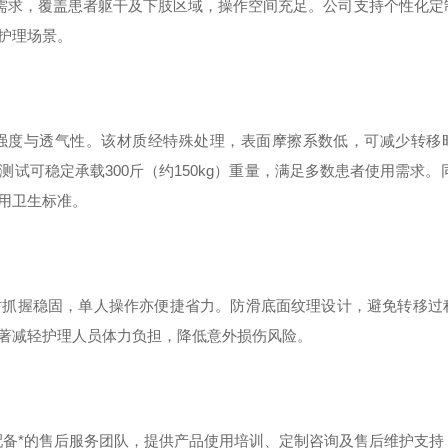
转移需求，覆盖患者躯干及下肢区域，操作空间充足。公司支持个性化定
护理场景。
高强度与透气性。该材质经特殊处理，表面摩擦系数低，可减少转移
可稳定承载300斤（约150kg）重量，满足多数患者使用需求。
用卫生标准。
时抓握稳固，单人操作亦便捷省力。防滑底面纹理设计，避免转移过
著减轻护理人员体力负担，降低意外损伤风险。
配备*的售后服务团队，提供产品使用培训、定制咨询及售后维护支持