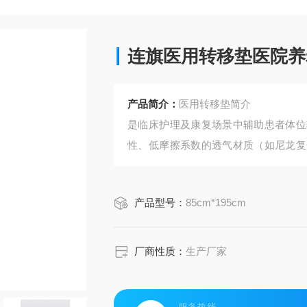
连旗医用转移垫医院养
产品简介：
医用转移垫简介
是临床护理及康复场景中辅助患者体位
性、低摩擦系数的透气材质（如尼龙复
阻力，又可防止移位时滑落。
使用时，医护人员或家属可通过提拉边
产品型号：
85cm*195cm
效降低因拖拽造成的皮肤擦伤、压疮风
操作款，部分具备抗菌、防水
厂商性质：
生产厂家