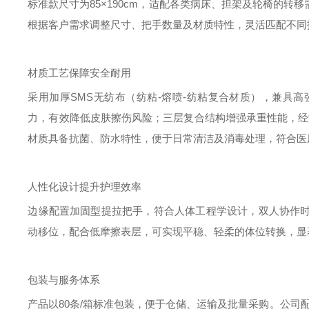
标准款尺寸为
85×190cm，适配各类病床、担架及轮椅的
根据客户需求调整尺寸、把手数量及材质特性，灵活匹配不同
材质工艺保障安全耐用
采用加厚
SMS无纺布（纺粘-熔喷-纺粘复合材质），兼具
力，有效降低皮肤擦伤风险；三层复合结构增强承重性能，经测试
材质具备抗菌、防水特性，便于日常清洁及消毒处理，符合医
人性化设计提升护理效率
边缘配置加固型提拉把手，符合人体工程学设计，双人协作
动移位，配合低摩擦表层，可实现平稳、轻柔的体位转换，显
包装与服务体系
产品以
80条/箱标准包装，便于仓储、运输及批量采购。公司