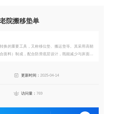
老院搬移垫单
转换的重要工具，又称移位垫、搬运垫等。其采用高韧
合面料）制成，配合防滑底层设计，既能减少与床面的
缘把手，协助患者安全翻身、上下床或转移至轮椅，有
更新时间：
2025-04-14
险，同时减轻护理人员的体力负担。产品分单人及双人
访问量：
769