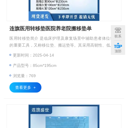
连旗医用转移垫医院养老院搬移垫单
联系
医用转移垫简介 是临床护理及康复场景中辅助患者体位转换
的重要工具，又称移位垫、搬运垫等。其采用高韧性、低摩擦
顶部
系数的透气材质（如尼龙复合面料）制成，配合防滑底层设
更新时间：2025-04-14
计，既能减少与床面的阻力，又可防止移位时滑落。 使用
产品型号：85cm*195cm
时，医护人员或家属可通过提拉边缘把手，协助患者安全翻
身、上下床或转移至轮椅，有效降低因拖拽造成的皮肤擦伤、
浏览量：769
压疮风险，同时减轻护理人员的体力负担。产品分单人及双人
操作款，部分具备抗菌、防水
查看更多 +