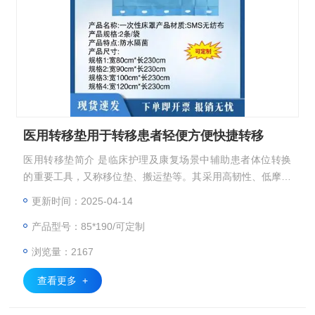
医用转移垫用于转移患者轻便方便快捷转移
医用转移垫简介 是临床护理及康复场景中辅助患者体位转换
的重要工具，又称移位垫、搬运垫等。其采用高韧性、低摩擦
系数的透气材质（如尼龙复合面料）制成，配合防滑底层设
更新时间：2025-04-14
计，既能减少与床面的阻力，又可防止移位时滑落。 使用
产品型号：85*190/可定制
时，医护人员或家属可通过提拉边缘把手，协助患者安全翻
身、上下床或转移至轮椅，有效降低因拖拽造成的皮肤擦伤、
浏览量：2167
压疮风险，同时减轻护理人员的体力负担。产品分单人及双人
操作款，部分具备抗菌、防水
查看更多 +