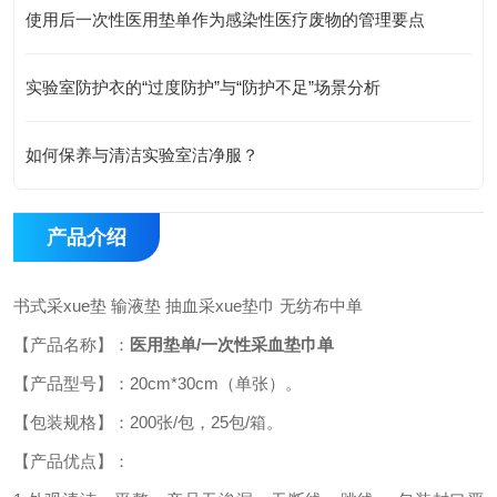
使用后一次性医用垫单作为感染性医疗废物的管理要点
实验室防护衣的“过度防护”与“防护不足”场景分析
如何保养与清洁实验室洁净服？
产品介绍
书式采
xue垫 输液垫 抽血采xue垫巾 无纺布中单
【产品名称】：
医用垫单
/一次性采血垫巾单
【产品型号】：
20
cm*
30
cm（
单张
）。
【包装规格】：
2
00张/
包
，
25
包
/箱。
【产品优点】：