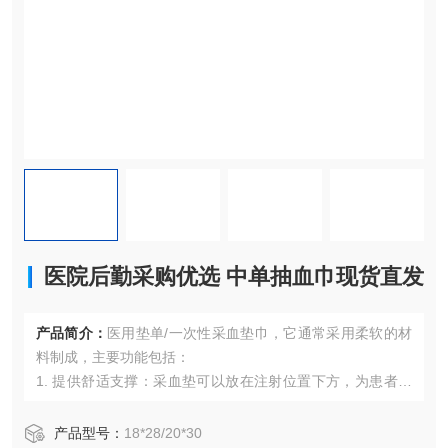
医院后勤采购优选 中单抽血巾现货直发
产品简介：
医用垫单/一次性采血垫巾，它通常采用柔软的材
料制成，主要功能包括：
1. 提供舒适支撑：采血垫可以放在注射位置下方，为患者提
供一个柔软的垫子，增加舒适感和稳定性。
2. 缓解疼痛和压力：在采血过程中，针头会穿透皮肤进入血
产品型号：
18*28/20*30