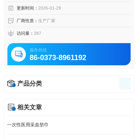
管，医用采血垫可以缓解针头对皮肤和组织的刺激，减轻疼
更新时间：
2026-01-29
痛感。
3. 防止渗漏：采血垫可以吸收和阻止血液溢出，避免血液渗
厂商性质：
生产厂家
漏到床上或衣物上。
访问量：
287
服务热线
86-0373-8961192
产品分类
相关文章
一次性医用采血垫巾