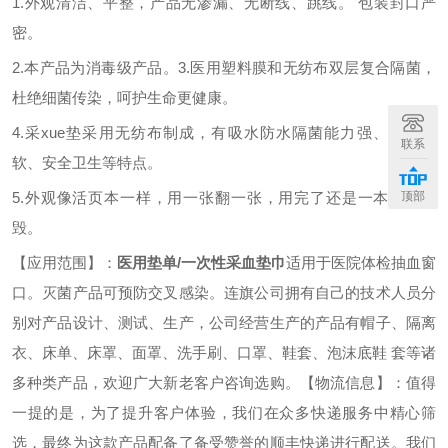
1.外观清洁、平整，产品无渗漏、无断线、跳线。 包装封口严
密。
2.本产品为消毒级产品。3.医用塑料膜和无纺布双层复合隔菌，
杜绝细菌传染，呵护生命更健康。
4.采xue垫采用无纺布制成，有吸水防水隔菌能力强、舒适柔
联系
软、安全卫生等特点。
顶部
5.外观像活页本一样，用一张翻一张，用完了还是一本，好销
毁。
【应用范围】：
医用垫单
/一次性采血垫巾
适用于医院体检抽血窗
口。灭菌产品可预防交叉感染。连旗公司拥有自己的技术人员分
别对产品设计、测试、生产，公司经营生产的产品有帽子、隔离
衣、床单、床罩、面罩、洗手刷、口罩、鞋套、泡沫底鞋
套等诸
多种类产品，欢迎广大新老客户咨询选购。
【物流信息】：值得
一提的是，为了提升客户体验，我们在众多快递服务中精心筛
选，最终为这款产品配备了备受赞誉的顺丰快递进行配送。我们