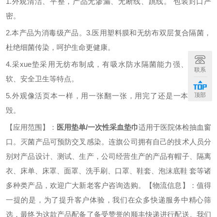
1.外观清洁、平整，产品无渗漏、无断线、跳线。 包装封口严
密。
2.本产品为消毒级产品。3.医用塑料膜和无纺布双层复合隔菌，
杜绝细菌传染，呵护生命更健康。
4.采xue垫采用无纺布制成，有吸水防水隔菌能力强、舒适柔
联系
软、安全卫生等特点。
顶部
5.外观像活页本一样，用一张翻一张，用完了还是一本，好销
毁。
【应用范围】：
医用垫单
/一次性采血垫巾
适用于医院体检抽血窗
口。灭菌产品可预防交叉感染。连旗公司拥有自己的技术人员分
别对产品设计、测试、生产，公司经营生产的产品有帽子、隔离
衣、床单、床罩、面罩、洗手刷、口罩、鞋套、泡沫底鞋
套等诸
多种类产品，欢迎广大新老客户咨询选购。
【物流信息】：值得
一提的是，为了提升客户体验，我们在众多快递服务中精心筛
选，最终为这款产品配备了备受赞誉的顺丰快递进行配送。我们