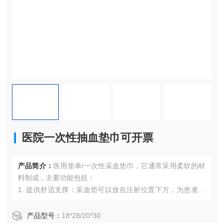
医院一次性抽血垫巾可开票
产品简介：
医用垫单/一次性采血垫巾，它通常采用柔软的材
料制成，主要功能包括：
1. 提供舒适支撑：采血垫可以放在注射位置下方，为患者提
供一个柔软的垫子，增加舒适感和稳定性。
2. 缓解疼痛和压力：在采血过程中，针头会穿透皮肤进入血
产品型号：
18*28/20*30