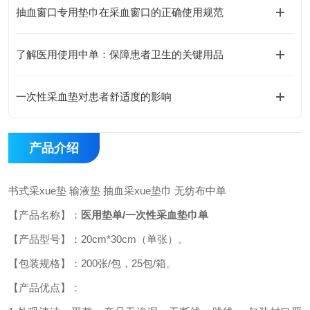
抽血窗口专用垫巾在采血窗口的正确使用规范
了解医用使用中单：保障患者卫生的关键用品
一次性采血垫对患者舒适度的影响
产品介绍
书式采
xue垫 输液垫 抽血采xue垫巾 无纺布中单
【产品名称】：
医用垫单
/一次性采血垫巾单
【产品型号】：
20
cm*
30
cm（
单张
）。
【包装规格】：
2
00张/
包
，
25
包
/箱。
【产品优点】：