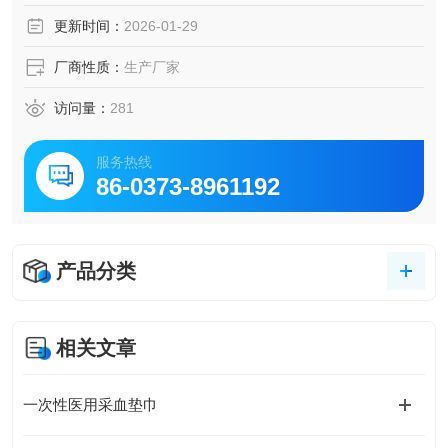
管，医用采血垫可以缓解针头对皮肤和组织的刺激，减轻疼
更新时间：
2026-01-29
痛感。
3. 防止渗漏：采血垫可以吸收和阻止血液溢出，避免血液渗
厂商性质：
生产厂家
漏到床上或衣物上。
访问量：
281
服务热线
86-0373-8961192
产品分类
相关文章
一次性医用采血垫巾