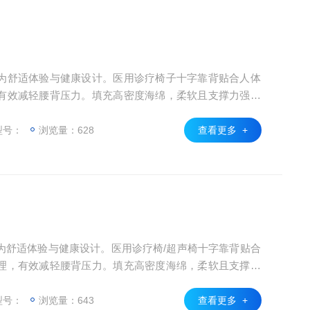
为舒适体验与健康设计。医用诊疗椅子十字靠背贴合人体
有效减轻腰背压力。填充高密度海绵，柔软且支撑力强，
保皮，亲肤耐用，易于清洁。配有升降、前后调节及靠背仰
。防爆气杆保障安全，五星脚搭配静音万向轮与脚踏圈，
型号：
浏览量：628
查看更多 +
声场景，还是日常办公，都是理想之选。
为舒适体验与健康设计。医用诊疗椅/超声椅十字靠背贴合
理，有效减轻腰背压力。填充高密度海绵，柔软且支撑力
 环保皮，亲肤耐用，易于清洁。配有升降、前后调节及靠
需求。防爆气杆保障安全，五星脚搭配静音万向轮与脚踏
型号：
浏览量：643
查看更多 +